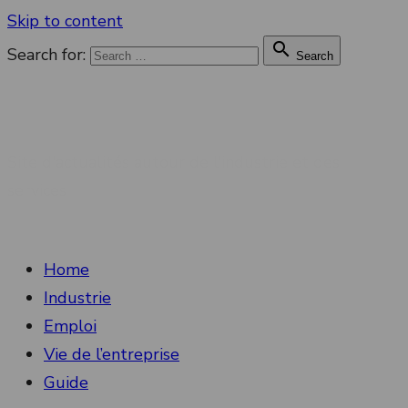
Skip to content

Search for:
Search
Connectt Industrie
Site d'actualités autour de l'industrie et des
services
Home
Industrie
Emploi
Vie de l’entreprise
Guide