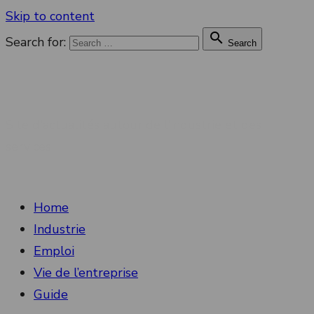
Skip to content

Search for:
Search
Connectt Industrie
Site d'actualités autour de l'industrie et des
services
Home
Industrie
Emploi
Vie de l’entreprise
Guide